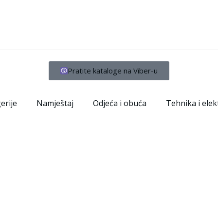
Pratite kataloge na Viber-u
erije
Namještaj
Odjeća i obuća
Tehnika i elek