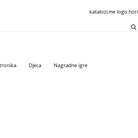
tronika
Djeca
Nagradne igre