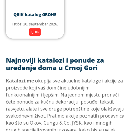
QBIK katalog GROHE
Ističe: 30. septembar 2026.
QBIK
Najnoviji katalozi i ponude za
uređenje doma u Crnoj Gori
Katalozi.me
okuplja sve aktuelne kataloge i akcije za
proizvode koji vaš dom čine udobnijim,
funkcionalnijim i ljepšim. Na jednom mjestu pronaći
ćete ponude za kućnu dekoraciju, posuđe, tekstil,
rasvjetu, alate i sve druge potrepštine koje olakšavaju
svakodnevni život. Pratimo akcije poznatih prodavnica
kao što su Okov, Cungu & Co, JYSK, kao i mnogih
drugih specijalizovanih trgovaca, kako biste uvijek