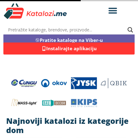
Apoteke i drogerije
Odjeća i obuća
Tehnika i elektronik
Nagradne igre
Pratite kataloge na Viber-u
Instalirajte aplikaciju
Najnoviji katalozi iz kategorije
dom