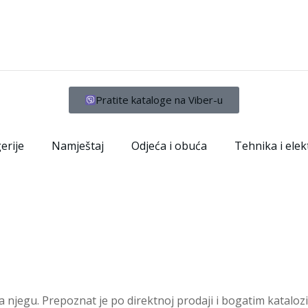
Pratite kataloge na Viber-u
erije
Namještaj
Odjeća i obuća
Tehnika i elek
a njegu. Prepoznat je po direktnoj prodaji i bogatim katalo