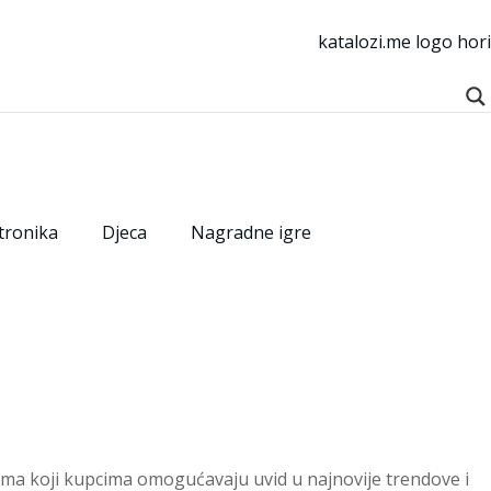
tronika
Djeca
Nagradne igre
zima koji kupcima omogućavaju uvid u najnovije trendove i