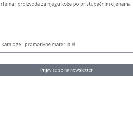
ema i proizvoda za njegu kože po pristupačnim cijenama. Or
ne kataloge i promotivne materijale!
Prijavite se na newsletter