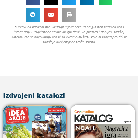
*Objave na Katalozi.me ukljućuju informacije sa drugih web stranica kao i
informacije ustupljene od strane drugih firmi. Za preuzeti i dobijeni sadržaj
Katalozi.me ne odgovaraju kao ni za eventualnu štetu koja bi mogla proizići iz
sadržaja dobijenog od trećih strana.
Izdvojeni katalozi