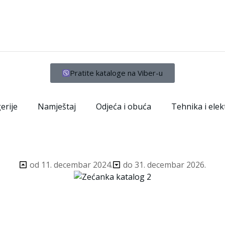
Pratite kataloge na Viber-u
erije
Namještaj
Odjeća i obuća
Tehnika i elek
od 11. decembar 2024.
do 31. decembar 2026.