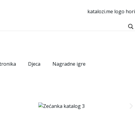
tronika
Djeca
Nagradne igre