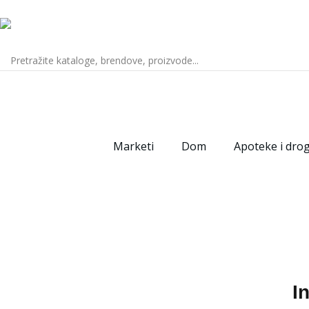
Marketi
Dom
Apoteke i drog
I