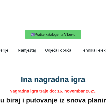
Pratite kataloge na Viber-u
erije
Namještaj
Odjeća i obuća
Tehnika i elek
Ina nagradna igra
Nagradna igra traje do: 16. novembar 2025.
nu biraj i putovanje iz snova planir