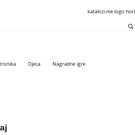
tronika
Djeca
Nagradne igre
aj