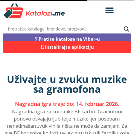
Pratite kataloge na Viber-u
Instalirajte aplikaciju
Uživajte u zvuku muzike
sa gramofona
Nagradna igra traje do: 14. februar 2026.
Nagradna igra za korisnike BF kartice Gramofoni
ponovo osvajaju ljubitelje muzike, jer poseban i
nenadmašan zvuk vinila ništa ne može da zamijeni. Za
sve BF korisnike koji još uvijek nisu iskusili čaroliju koja