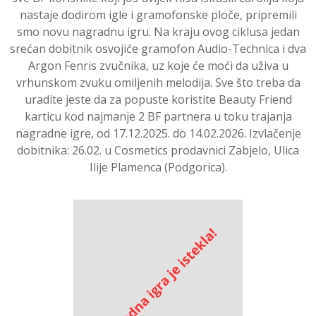
nastaje dodirom igle i gramofonske ploče, pripremili
smo novu nagradnu igru. Na kraju ovog ciklusa jedan
srećan dobitnik osvojiće gramofon Audio-Technica i dva
Argon Fenris zvučnika, uz koje će moći da uživa u
vrhunskom zvuku omiljenih melodija. Sve što treba da
uradite jeste da za popuste koristite Beauty Friend
karticu kod najmanje 2 BF partnera u toku trajanja
nagradne igre, od 17.12.2025. do 14.02.2026. Izvlačenje
dobitnika: 26.02. u Cosmetics prodavnici Zabjelo, Ulica
Ilije Plamenca (Podgorica).